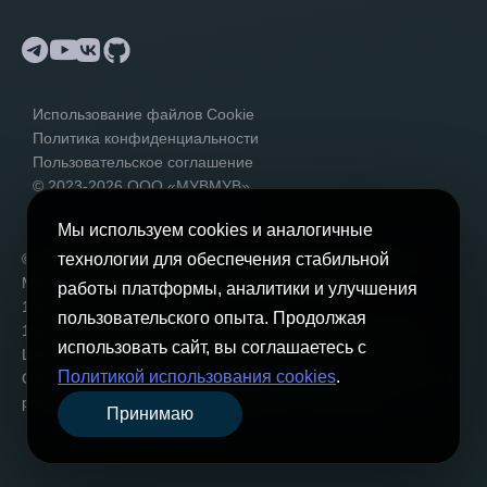
Telegram
YouTube
VK
GitHub
Использование файлов Cookie
Политика конфиденциальности
Пользовательское соглашение
© 2023-2026 ООО «МУВМУВ».
Мы используем cookies и аналогичные
© 2023-2026
Общество с Ограниченной Ответственностью
технологии для обеспечения стабильной
МУВМУВ, Санкт-Петербург, ИНН 7802947110, ОГРН
работы платформы, аналитики и улучшения
1237800133174
пользовательского опыта. Продолжая
194044, Российская Федерация, Санкт-Петербург, Бизнес
использовать сайт, вы соглашаетесь с
Центр «Шагал», Переулок Зеленков, 7а лит З, офис 16
Политикой использования cookies
.
Оператор персональных данных, регистрационный номер в
реестре операторов Роскомнадзора 77-24-162007
Принимаю