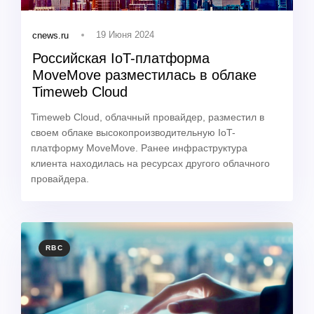
19 Июня 2024
cnews.ru
Российская IoT-платформа
MoveMove разместилась в облаке
Timeweb Cloud
Timeweb Cloud, облачный провайдер, разместил в
своем облаке высокопроизводительную IoT-
платформу MoveMove. Ранее инфраструктура
клиента находилась на ресурсах другого облачного
провайдера.
TAGS
RBC