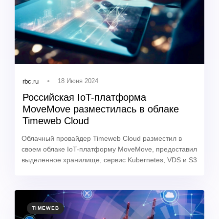
18 Июня 2024
rbc.ru
Российская IoT-платформа
MoveMove разместилась в облаке
Timeweb Cloud
Облачный провайдер Timeweb Cloud разместил в
своем облаке IoT-платформу MoveMove, предоставил
выделенное хранилище, сервис Kubernetes, VDS и S3
TAGS
TIMEWEB