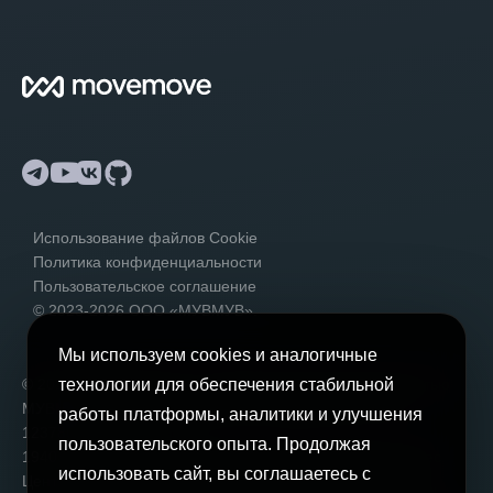
Telegram
YouTube
VK
GitHub
Использование файлов Cookie
Политика конфиденциальности
Пользовательское соглашение
© 2023-2026 ООО «МУВМУВ».
Мы используем cookies и аналогичные
© 2023-2026
Общество с Ограниченной Ответственностью
технологии для обеспечения стабильной
МУВМУВ, Санкт-Петербург, ИНН 7802947110, ОГРН
работы платформы, аналитики и улучшения
1237800133174
пользовательского опыта. Продолжая
194044, Российская Федерация, Санкт-Петербург, Бизнес
использовать сайт, вы соглашаетесь с
Центр «Шагал», Переулок Зеленков, 7а лит З, офис 16