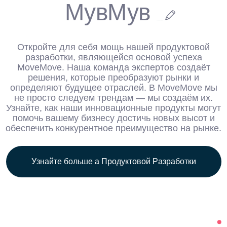
МувМув
Откройте для себя мощь нашей продуктовой
разработки, являющейся основой успеха
MoveMove. Наша команда экспертов создаёт
решения, которые преобразуют рынки и
определяют будущее отраслей. В MoveMove мы
не просто следуем трендам — мы создаём их.
Узнайте, как наши инновационные продукты могут
помочь вашему бизнесу достичь новых высот и
обеспечить конкурентное преимущество на рынке.
У
з
н
а
й
т
е
б
о
л
ь
ш
е
а
П
р
о
д
у
к
т
о
в
о
й
Р
а
з
р
а
б
о
т
к
и