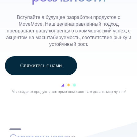
Вступайте в будущее разработки продуктов с
MoveMove. Наш целенаправленный подход
превращает вашу концепцию в коммерческий успех, с
акцентом на масштабируемость, соответствие рынку и
устойчивый рост.
С
в
я
ж
и
т
е
с
ь
с
н
а
м
и
Мы создаем продукты, которые помогают вам делать мир лучше!