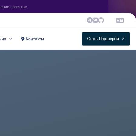
ление проектом
Telegram
VK
Github
ния
Контакты
С
т
а
т
ь
П
а
р
т
н
е
р
о
м