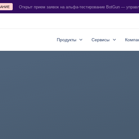
Открыт прием заявок на альфа-тестирование BotGun — управ
ВАНИЕ
Продукты
Сервисы
Компа