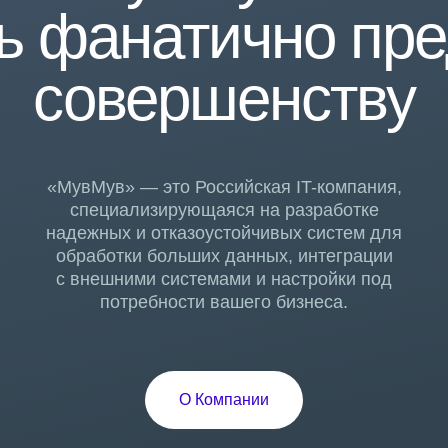
ть фанатично пр
совершенству
«МувМув» — это Российская IT-компания,
специализирующаяся на разработке
надежных и отказоустойчивых систем для
обработки больших данных, интеграции
с внешними системами и настройки под
потребности вашего бизнеса.
О
К
о
м
п
а
н
и
и