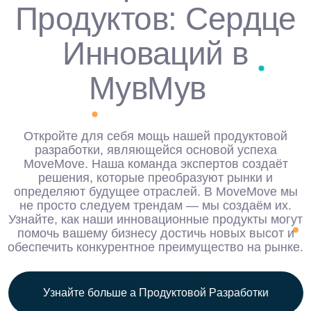
Продуктов: Сердце
Инноваций в
МувМув
Откройте для себя мощь нашей продуктовой
разработки, являющейся основой успеха
MoveMove. Наша команда экспертов создаёт
решения, которые преобразуют рынки и
определяют будущее отраслей. В MoveMove мы
не просто следуем трендам — мы создаём их.
Узнайте, как наши инновационные продукты могут
помочь вашему бизнесу достичь новых высот и
обеспечить конкурентное преимущество на рынке.
У
з
н
а
й
т
е
б
о
л
ь
ш
е
а
П
р
о
д
у
к
т
о
в
о
й
Р
а
з
р
а
б
о
т
к
и