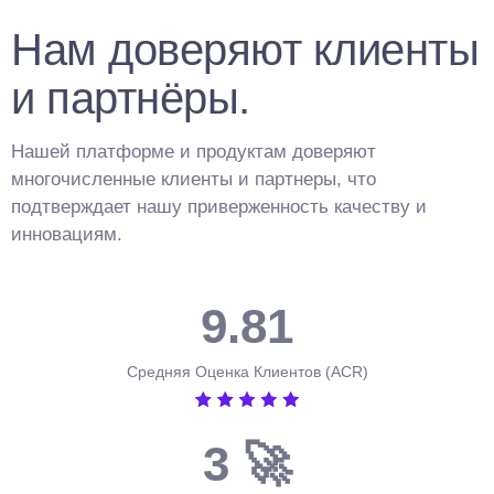
3
2
Нам доверяют клиенты
4
3
и партнёры.
5
4
Нашей платформе и продуктам доверяют
6
5
многочисленные клиенты и партнеры, что
подтверждает нашу приверженность качеству и
7
6
инновациям.
8
7
0
0
9
.
8
1
1
9
2
Средняя Оценка Клиентов (ACR)
2
3
3
🚀
4